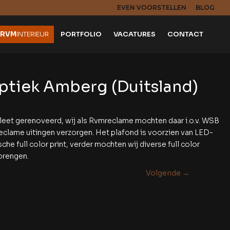
EVEN VOORSTELLEN
BLOG
RVM
INTERIEUR
PORTFOLIO
VACATURES
CONTACT
tiek Amberg (Duitsland)
eet gerenoveerd, wij als Rvmreclame mochten daar i.o.v. WSB
eclame uitingen verzorgen. Het plafond is voorzien van LED-
he full color print, verder mochten wij diverse full color
brengen.
Volgende
→