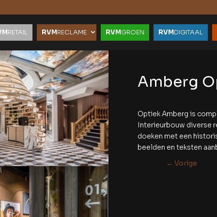
VM
RETAIL
RVM
RECLAME
RVM
GROEN
RVM
DIGITAAL
Amberg Op
Optiek Amberg is compl
Interieurbouw diverse r
doeken met een historisc
beelden en teksten aan
←
Vorige