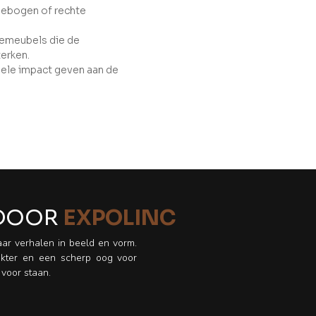
 gebogen of rechte
tiemeubels die de
terken.
suele impact geven aan de
 DOOR
EXPOLINC
ar verhalen in beeld en vorm.
rakter en een scherp oog voor
 voor staan.