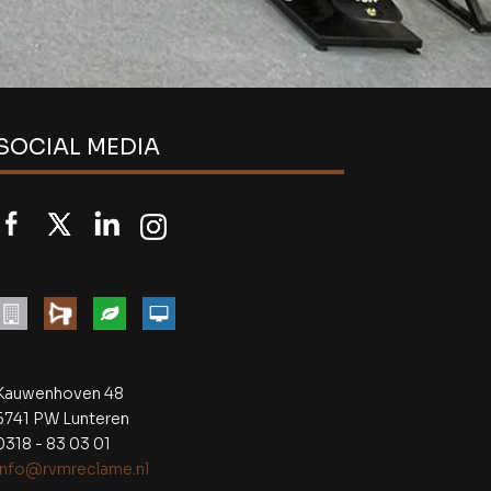
SOCIAL MEDIA
Kauwenhoven 48
6741 PW Lunteren
0318 - 83 03 01
info@rvmreclame.nl