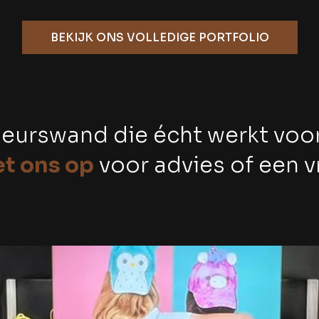
BEKIJK ONS VOLLEDIGE PORTFOLIO
 beurswand die écht werkt voo
t ons op
voor advies of een vr