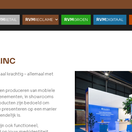
VM
RETAIL
RVM
RECLAME
RVM
GROEN
RVM
DIGITAAL
LINC
aal krachtig – allemaal met
n en produceren van mobiele
evenementen, in showrooms
oducten zijn bedoeld om
e presenteren op een manier
ndelijk is.
ijn ook functioneel,
 op jouw merkidentiteit.