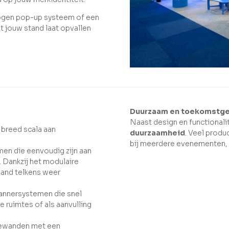
bogen pop-up systeem of een
t jouw stand laat opvallen
Duurzaam en toekomstge
Naast design en functionali
 breed scala aan
duurzaamheid
. Veel produ
bij meerdere evenementen, w
emen die eenvoudig zijn aan
. Dankzij het modulaire
wand telkens weer
annersystemen die snel
 ruimtes of als aanvulling
tiewanden met een