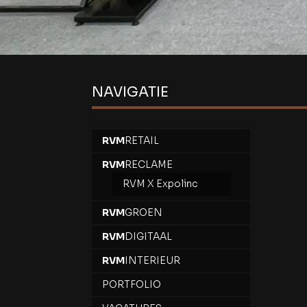
NAVIGATIE
RVM
RETAIL
RVM
RECLAME
RVM X Expolinc
RVM
GROEN
RVM
DIGITAAL
RVM
INTERIEUR
PORTFOLIO