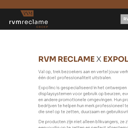
R
RVM RECLAME
X
EXPO
Val op, trek bezoekers aan en vertel jouw verh
één doel: professionaliteit uitstralen.
Expolinc is gespecialiseerd in het ontwerpe
displaysystemen voor gebruik op beurzen, 
en andere promotionele omgevingen. Hun pr
bedrijven te helpen hun merk professioneel t
die snel op te zetten, duurzaam en gebruiksvrie
De producten zijn niet alleen blikvangers, ze z
eenvoudig op te zetten en perfect afgestemd