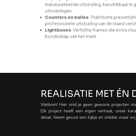
indrukwekkende uitstraling, beschikbaar in
uitvoeringen.
Counters en balies
: Praktische presenta
professionele uitstraling van de stand vers
Lightboxes
: Verlichte frames die extra vi
boodschap van het merk.
REALISATIE MET ÉN
Welkom! Hier vind je geen gewone projecten ma
Elk project heeft een eigen verhaal, uniek ka
detail. Neem gerust een kijkje en ontdek waar wij