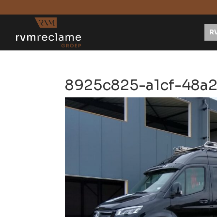
R
8925c825-a1cf-48a