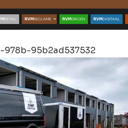
VM
RETAIL
RVM
RECLAME
RVM
GROEN
RVM
DIGITAAL
2-978b-95b2ad537532