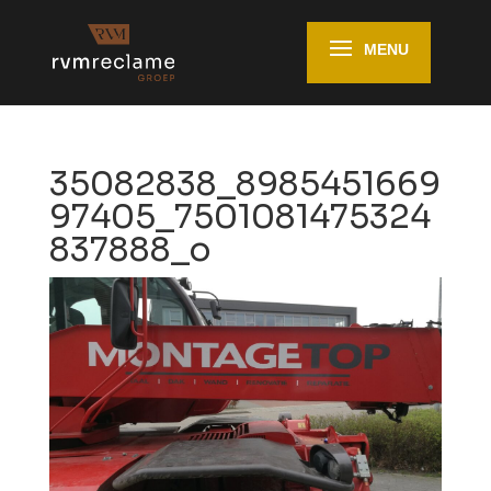
35082838_8985451669
97405_7501081475324
837888_o