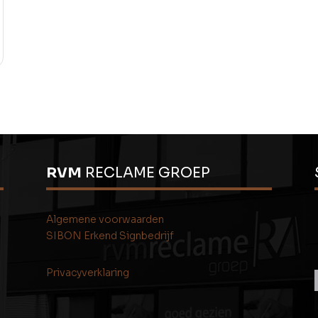
RVM
RECLAME GROEP
Algemene voorwaarden
SIBON Erkend Signbedrijf
Privacyverklaring