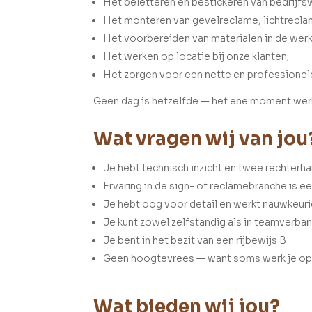
Het beletteren en bestickeren van bedrijf
Het monteren van gevelreclame, lichtrecl
Het voorbereiden van materialen in de werk
Het werken op locatie bij onze klanten;
Het zorgen voor een nette en professionele
Geen dag is hetzelfde — het ene moment werk
Wat vragen wij van jou
Je hebt technisch inzicht en twee rechterh
Ervaring in de sign- of reclamebranche is e
Je hebt oog voor detail en werkt nauwkeur
Je kunt zowel zelfstandig als in teamverba
Je bent in het bezit van een rijbewijs B
Geen hoogtevrees — want soms werk je o
Wat bieden wij jou?