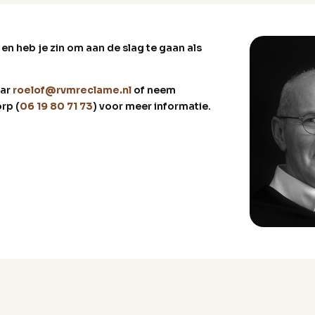
 en heb je zin om aan de slag te gaan als
aar
roelof@rvmreclame.nl
of neem
rp (
06 19 80 71 73
) voor meer informatie.