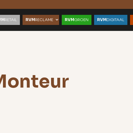
VM
RETAIL
RVM
RECLAME
RVM
GROEN
RVM
DIGITAAL
Monteur