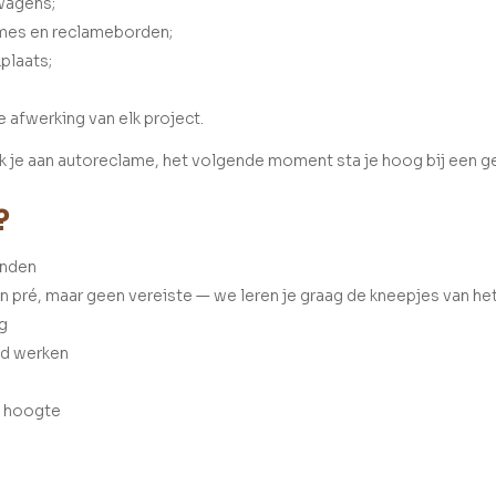
swagens;
ames en reclameborden;
plaats;
 afwerking van elk project.
 je aan autoreclame, het volgende moment sta je hoog bij een ge
?
anden
en pré, maar geen vereiste — we leren je graag de kneepjes van he
ig
nd werken
p hoogte