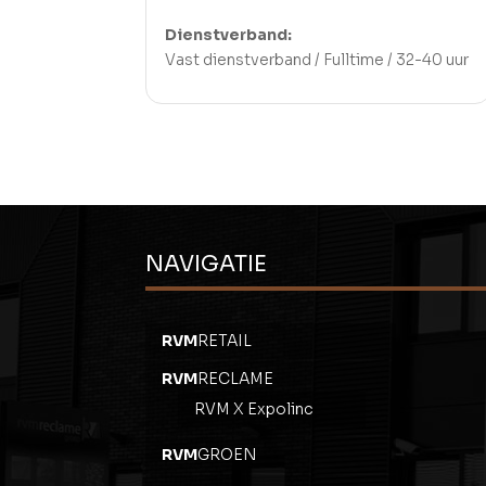
Dienstverband:
Vast dienstverband / Fulltime / 32-40 uur
NAVIGATIE
RVM
RETAIL
RVM
RECLAME
RVM X Expolinc
RVM
GROEN