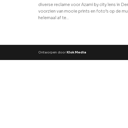
diverse reclame voor Azami by city lens in Den
voorzien van mooie prints en foto’s op de m
helemaal af te...
Ontworpen door
Klok Media