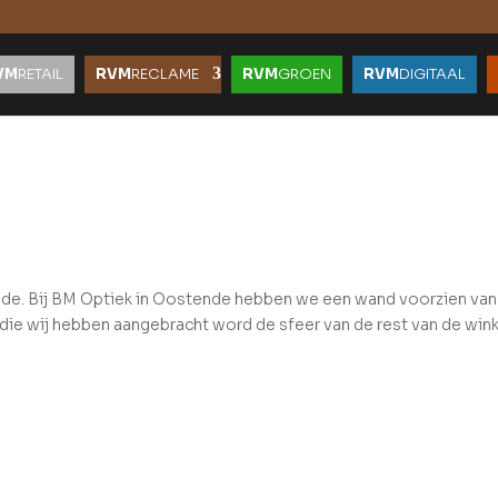
VM
RETAIL
RVM
RECLAME
RVM
GROEN
RVM
DIGITAAL
nde. Bij BM Optiek in Oostende hebben we een wand voorzien van
ie wij hebben aangebracht word de sfeer van de rest van de winke