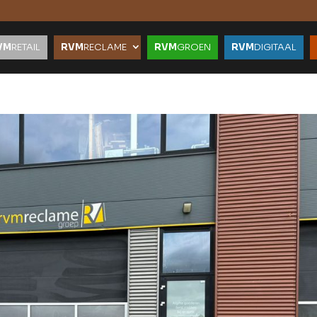
VM
RETAIL
RVM
RECLAME
RVM
GROEN
RVM
DIGITAAL