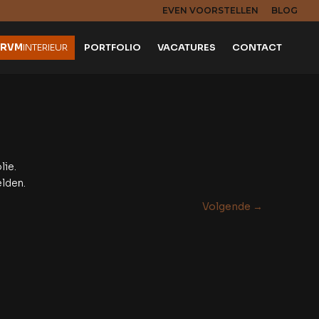
EVEN VOORSTELLEN
BLOG
RVM
INTERIEUR
PORTFOLIO
VACATURES
CONTACT
lie.
elden.
Volgende
→