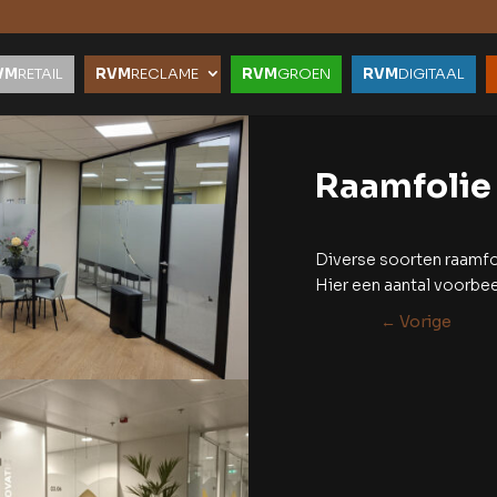
VM
RETAIL
RVM
RECLAME
RVM
GROEN
RVM
DIGITAAL
Raamfolie
Diverse soorten raamfo
Hier een aantal voorbe
←
Vorige