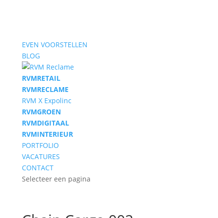
EVEN VOORSTELLEN
BLOG
RVM
RETAIL
RVM
RECLAME
RVM X Expolinc
RVM
GROEN
RVM
DIGITAAL
RVM
INTERIEUR
PORTFOLIO
VACATURES
CONTACT
Selecteer een pagina