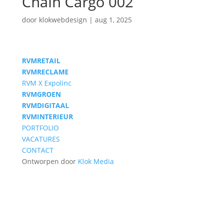
Chain Cargo 002
door
klokwebdesign
|
aug 1, 2025
RVM
RETAIL
RVM
RECLAME
RVM X Expolinc
RVM
GROEN
RVM
DIGITAAL
RVM
INTERIEUR
PORTFOLIO
VACATURES
CONTACT
Ontworpen door
Klok Media