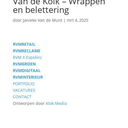
Van de Kolk – Wrappen
en belettering
door
Janieke Van de Munt
|
mrt 4, 2025
RVM
RETAIL
RVM
RECLAME
RVM X Expolinc
RVM
GROEN
RVM
DIGITAAL
RVM
INTERIEUR
PORTFOLIO
VACATURES
CONTACT
Ontworpen door
Klok Media