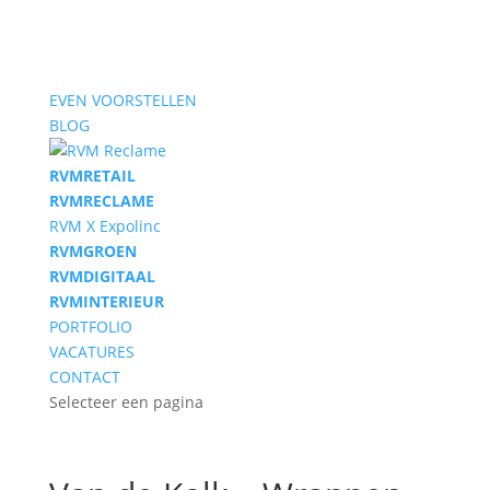
EVEN VOORSTELLEN
BLOG
RVM
RETAIL
RVM
RECLAME
RVM X Expolinc
RVM
GROEN
RVM
DIGITAAL
RVM
INTERIEUR
PORTFOLIO
VACATURES
CONTACT
Selecteer een pagina