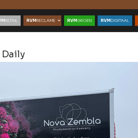
VM
RETAIL
RVM
RECLAME
RVM
GROEN
RVM
DIGITAAL
 Daily